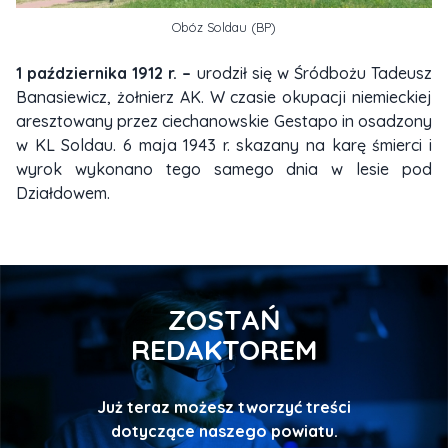
Obóz Soldau (BP)
1 października 1912 r. –
urodził się w Śródbożu Tadeusz
Banasiewicz, żołnierz AK. W czasie okupacji niemieckiej
aresztowany przez ciechanowskie Gestapo in osadzony
w KL Soldau. 6 maja 1943 r. skazany na karę śmierci i
wyrok wykonano tego samego dnia w lesie pod
Działdowem.
ZOSTAŃ
REDAKTOREM
Już teraz możesz tworzyć treści