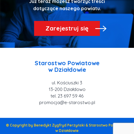
Już teraz możesz tworzyć treści
Zarejestruj się
Starostwo Powiatowe
ul. Kościuszki 3
tel. 23 697 59 46
promocja@e-starostwo.pl
© Copyright by Benedykt Zygfryd Perzyński & Starostwo Powiatowe
w Działdowie