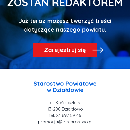
ZOSTAŃ REDAKTOREM
Już teraz możesz tworzyć treści
Zarejestruj się
Starostwo Powiatowe
ul. Kościuszki 3
tel. 23 697 59 46
promocja@e-starostwo.pl