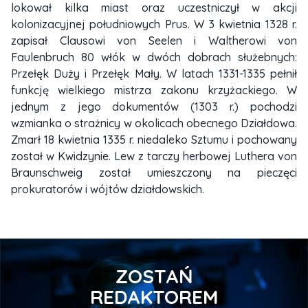
lokował kilka miast oraz uczestniczył w akcji
kolonizacyjnej południowych Prus. W 3 kwietnia 1328 r.
zapisał Clausowi von Seelen i Waltherowi von
Faulenbruch 80 włók w dwóch dobrach służebnych:
Przełęk Duży i Przełęk Mały. W latach 1331-1335 pełnił
funkcję wielkiego mistrza zakonu krzyżackiego. W
jednym z jego dokumentów (1303 r.) pochodzi
wzmianka o strażnicy w okolicach obecnego Działdowa.
Zmarł 18 kwietnia 1335 r. niedaleko Sztumu i pochowany
został w Kwidzynie. Lew z tarczy herbowej Luthera von
Braunschweig został umieszczony na pieczęci
prokuratorów i wójtów działdowskich.
ZOSTAŃ
REDAKTOREM