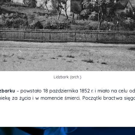
Lidzbark (arch.)
dzbarku
– powstało 18 października 1852 r. i miało na celu o
ekę za życia i w momencie śmierci. Początki bractwa sięgaj