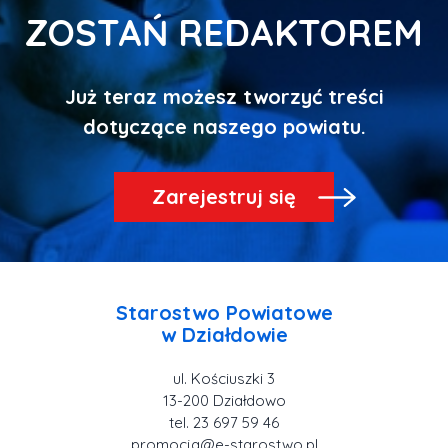
ZOSTAŃ REDAKTOREM
Już teraz możesz tworzyć treści
Zarejestruj się
Starostwo Powiatowe
ul. Kościuszki 3
tel. 23 697 59 46
promocja@e-starostwo.pl